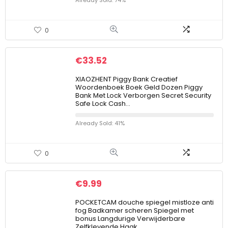
Already Sold: 74%
0
€
33.52
XIAOZHENT Piggy Bank Creatief
Woordenboek Boek Geld Dozen Piggy
Bank Met Lock Verborgen Secret Security
Safe Lock Cash…
Already Sold: 41%
0
€
9.99
POCKETCAM douche spiegel mistloze anti
fog Badkamer scheren Spiegel met
bonus Langdurige Verwijderbare
Zelfklevende Haak…