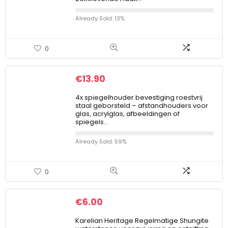
Already Sold: 13%
0
€
13.90
4x spiegelhouder bevestiging roestvrij
staal geborsteld – afstandhouders voor
glas, acrylglas, afbeeldingen of
spiegels…
Already Sold: 59%
0
€
6.00
Karelian Heritage Regelmatige Shungite