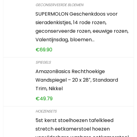
GECONSERVEERDE BLOEMEN
SUPERMOLON Geschenkdoos voor
sieradenkistjes, 14 rode rozen,
geconserveerde rozen, eeuwige rozen,
Valentijnsdag, bloemen…
€
69.90
SPIEGELS
AmazonBasics Rechthoekige
Wandspiegel – 20 x 28″, Standaard
Trim, Nikkel
€
49.79
HOEZENSETS
5st kerst stoelhoezen tafelkleed
stretch eetkamerstoel hoezen