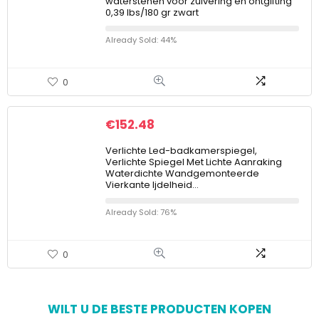
waterstenen voor zuivering en ontgifting
0,39 lbs/180 gr zwart
Already Sold: 44%
0
€
152.48
Verlichte Led-badkamerspiegel,
Verlichte Spiegel Met Lichte Aanraking
Waterdichte Wandgemonteerde
Vierkante Ijdelheid…
Already Sold: 76%
0
WILT U DE BESTE PRODUCTEN KOPEN