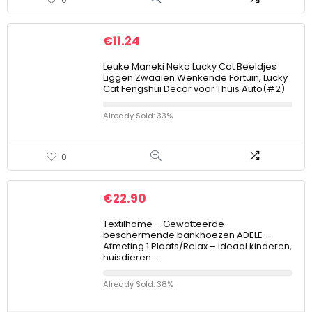
€
11.24
Leuke Maneki Neko Lucky Cat Beeldjes
Liggen Zwaaien Wenkende Fortuin, Lucky
Cat Fengshui Decor voor Thuis Auto(#2)
Already Sold: 33%
0
€
22.90
Textilhome – Gewatteerde
beschermende bankhoezen ADELE –
Afmeting 1 Plaats/Relax – Ideaal kinderen,
huisdieren…
Already Sold: 38%