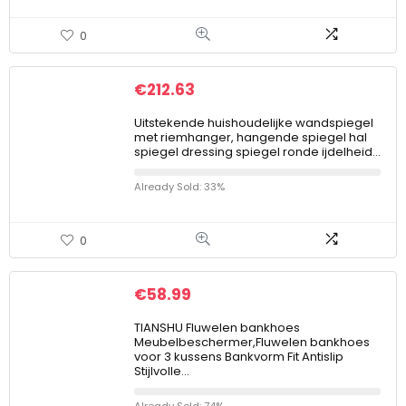
0
€
212.63
Uitstekende huishoudelijke wandspiegel
met riemhanger, hangende spiegel hal
spiegel dressing spiegel ronde ijdelheid…
Already Sold: 33%
0
€
58.99
TIANSHU Fluwelen bankhoes
Meubelbeschermer,Fluwelen bankhoes
voor 3 kussens Bankvorm Fit Antislip
Stijlvolle…