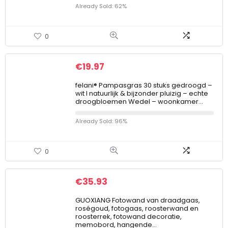
Already Sold: 62%
0
€
19.97
felani® Pampasgras 30 stuks gedroogd –
wit I natuurlijk & bijzonder pluizig – echte
droogbloemen Wedel – woonkamer…
Already Sold: 96%
0
€
35.93
GUOXIANG Fotowand van draadgaas,
roségoud, fotogaas, roosterwand en
roosterrek, fotowand decoratie,
memobord, hangende…