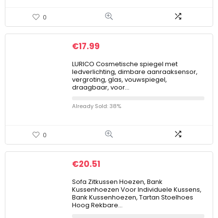
0
€
17.99
LURICO Cosmetische spiegel met
ledverlichting, dimbare aanraaksensor,
vergroting, glas, vouwspiegel,
draagbaar, voor…
Already Sold: 38%
0
€
20.51
Sofa Zitkussen Hoezen, Bank
Kussenhoezen Voor Individuele Kussens,
Bank Kussenhoezen, Tartan Stoelhoes
Hoog Rekbare…