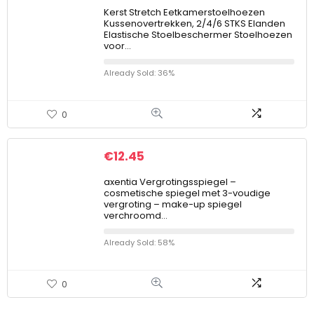
Kerst Stretch Eetkamerstoelhoezen
Kussenovertrekken, 2/4/6 STKS Elanden
Elastische Stoelbeschermer Stoelhoezen
voor…
Already Sold: 36%
0
€
12.45
axentia Vergrotingsspiegel –
cosmetische spiegel met 3-voudige
vergroting – make-up spiegel
verchroomd…
Already Sold: 58%
0