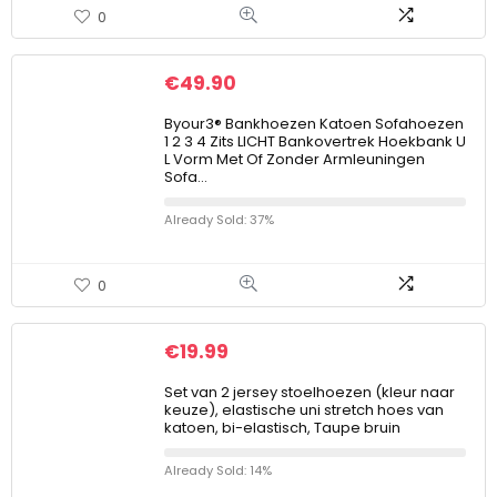
0
€
49.90
Byour3®️ Bankhoezen Katoen Sofahoezen
1 2 3 4 Zits LICHT Bankovertrek Hoekbank U
L Vorm Met Of Zonder Armleuningen
Sofa…
Already Sold: 37%
0
€
19.99
Set van 2 jersey stoelhoezen (kleur naar
keuze), elastische uni stretch hoes van
katoen, bi-elastisch, Taupe bruin
Already Sold: 14%