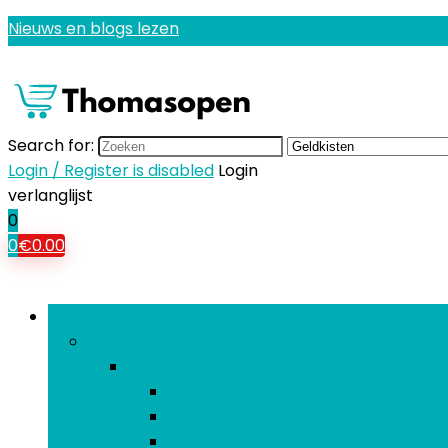
Nieuws en blogs lezen
Search for:
Login / Register is disabled
Login
verlanglijst
0
0
€
0.00
Bladeren door rubrieken
Babykamers
Babykamers
Babyklokken
Fotolijsten and schilderijlijsten
Muurdecoraties