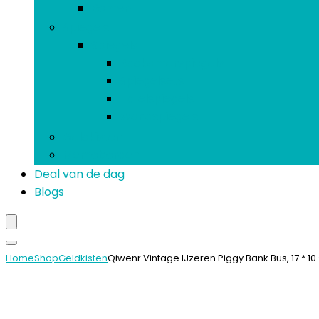
Bomen
Spiegels
Spiegels
Badkamerspiegels
Spiegelsets
Tafelspiegels
Wandspiegels
Geldkisten
Memoborden
Deal van de dag
Blogs
Home
Shop
Geldkisten
Qiwenr Vintage IJzeren Piggy Bank Bus, 17 *