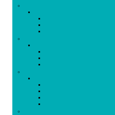
Binnenfonteinen and accessoires
Binnenfonteinen and accessoires
Binnenfonteinaccessoires
Binnenfonteinen
Mist-/dampmachines
Gedroogde and geconserveerde flora
Gedroogde and geconserveerde flora
Geconserveerde bloemen
Gedroogde bloemen
Gedroogde planten
Meubelhoezen
Meubelhoezen
Eetstoelhoezen
Futonhoezen
Hoezensets
Sofahoezen
Seizoensdecoratie