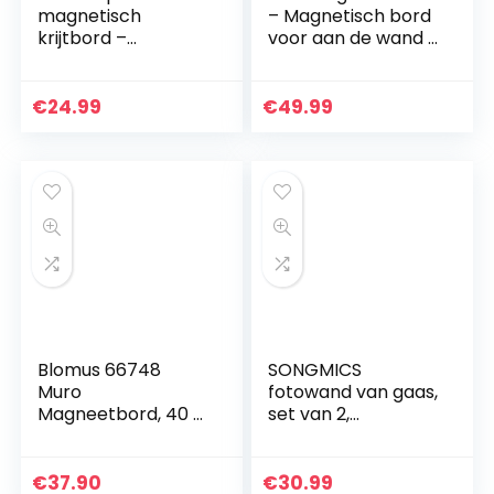
magnetisch
– Magnetisch bord
krijtbord –
voor aan de wand –
Memobord voor
Memobord van
aan de muur –
glas – 60 x 40 cm –
Wandbord 60 x 45
Magneetbord
€
24.99
€
49.99
cm – Inclusief
inclusief
krijtmarker…
magneten…
Blomus 66748
SONGMICS
Muro
fotowand van gaas,
Magneetbord, 40 X
set van 2,
50 cm
wanddecoratie,
multifunctionele
gaaswand,
€
37.90
€
30.99