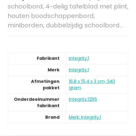
schoolbord, 4-delig tafelblad met plint,
houten boodschappenbord,
miniborden, dubbelzijdig schoolbord…
Fabrikant
‎Integrity.1
Merk
‎Integrity.1
Afmetingen
‎16.8 x 15.4 x 3 cm; 340
pakket
gram
Onderdeelnummer
‎Integrity.1295
fabrikant
Brand
Merk: Integrity.1