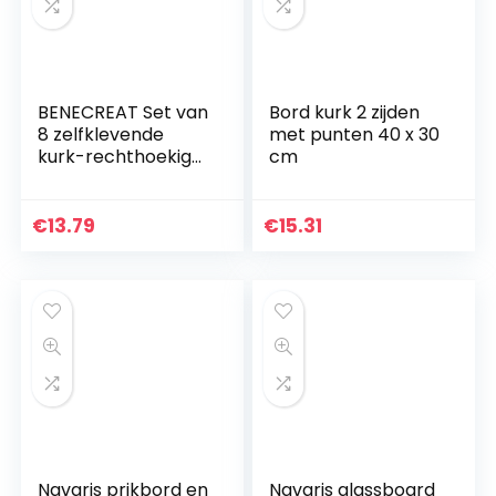
BENECREAT Set van
Bord kurk 2 zijden
8 zelfklevende
met punten 40 x 30
kurk-rechthoekige
cm
isolerende
kurkplaten voor
vloeren, muren,
€
13.79
€
15.31
doe-het-zelf,
stansen…
Navaris prikbord en
Navaris glassboard