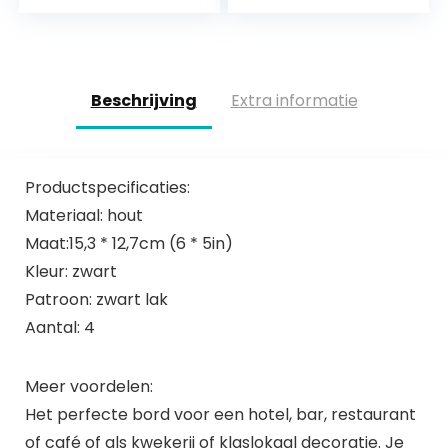
wandrooster, doe-
het-zelf, met S-
haak…
Beschrijving
Extra informatie
Productspecificaties:
Materiaal: hout
Maat:15,3 * 12,7cm (6 * 5in)
Kleur: zwart
Patroon: zwart lak
Aantal: 4
Meer voordelen:
Het perfecte bord voor een hotel, bar, restaurant
of café of als kwekerij of klaslokaal decoratie. Je