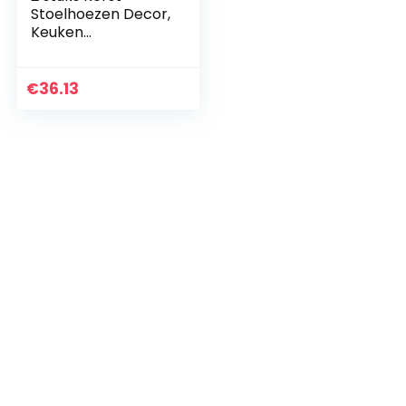
Stoelhoezen Decor,
Keuken
Eetkamerstoel
Kussenovertrekken
Sets met 2
€
36.13
Kerstsok, Kerstman
Hoed Stoel…