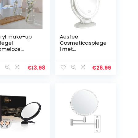
ryl make-up
Aesfee
iegel
Cosmeticaspiege
ameloze
l met
coratieve
ledverlichting,
delheid tafel
tafelspiegel met
iegel make-up
ledverlichting en
€
13.98
€
26.99
regelmatige
7-voudige
rm met houten
vergroting,
et voor…
dubbelzijdige
make…