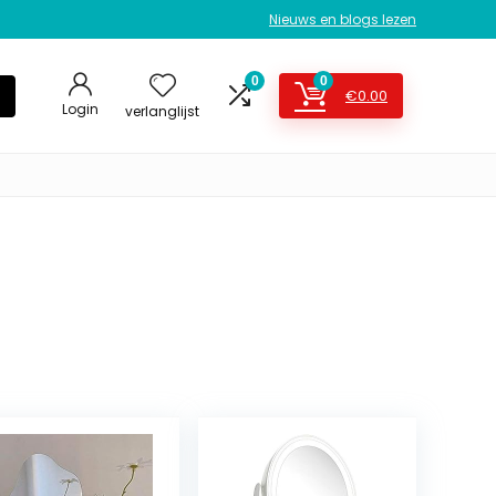
Nieuws en blogs lezen
0
0
€
0.00
Login
verlanglijst