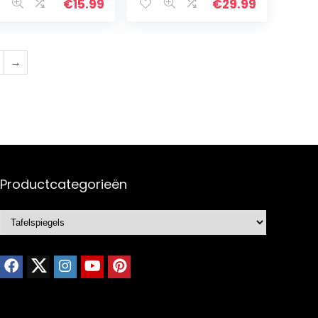
lderheid
upspiegel
€
15.99
€
29.99
rstelbare USB
Vergrote spiegel
plaadbare…
USB…
→
Productcategorieën