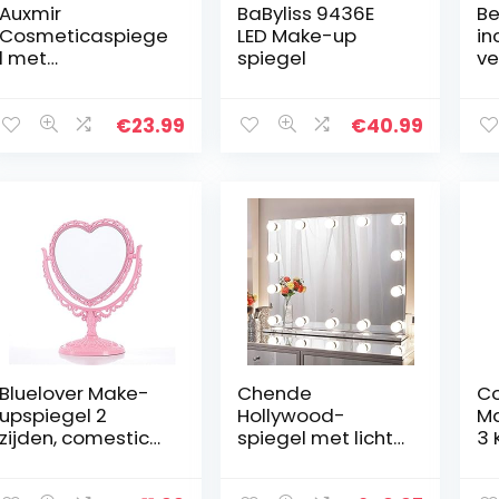
Auxmir
BaByliss 9436E
Be
Cosmeticaspiege
LED Make-up
in
l met
spiegel
ve
ledverlichting,
tw
met 10 x
sp
vergroting, 2
ve
€
23.99
€
40.99
helderheidsnivea
o
us en zuignap,
ma
360 graden
m
draaibaar…
Bluelover Make-
Chende
Co
upspiegel 2
Hollywood-
Ma
zijden, comestic
spiegel met licht,
3 
roterend,
80 x 60 cm
Ve
staande tafel,
make-upspiegel
LE