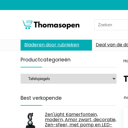
Search
for:
Bladeren door rubrieken
Deal van de d
Productcategorieën
H
T
Best verkopende
Re
Zen'Light Kamerfontein,
modern, Amor zwart, decoratie,
Zen-sfeer, met pomp en LED-