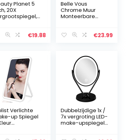
auty Planet 5
Belle Vous
ch, 20X
Chrome Muur
rgrootspiegel,
Monteerbare
eezijdige
Uitrekbare 360°
iegel, 20X/1X
Swivel Spiegel –
rgroting,
5x Versterking –
€
19.88
€
23.99
pvouwbare
22 x 20,7 cm –
ke-upspiegel
Dubbelzijdig…
et…
list Verlichte
Dubbelzijdige 1x /
ke-up Spiegel
7x vergroting LED-
Kleur
make-upspiegel
rlichtingsmodi
met verlichting,
D Vanity Spiegel
verlichte make-