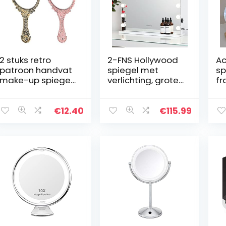
2 stuks retro
2-FNS Hollywood
Ac
patroon handvat
spiegel met
sp
make-up spiegel,
verlichting, grote
fr
enkelzijdige
make-upspiegel
de
handheld mini
met 15 dimbare
ij
spiegel, vintage
gloeilampen,
sp
€
12.40
€
115.99
ovale spiegel,
intelligente
on
handspiegel…
touch-
vo
bediening…
vo