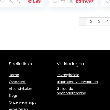
plastic, dresser,
met verlichting,
He
€
11.99
€
249.97
hartvorm, spiegel,
groot voor
Ve
cosmetica-tool…
wandmontage,
O
professionele…
1
2
3
4
Snelle links
Verklaringen
Home
Privacybeleid
Overzicht
algemene voorwaarden
Alles winkelen
Gelieerde
openbaarmaking
Blogs
Onze webshops
Adverteren