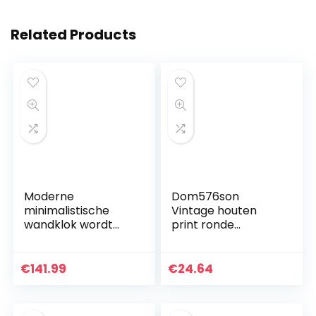
Related Products
Moderne
Dom576son
minimalistische
Vintage houten
wandklok wordt
print ronde
nog steeds
wandklok 10 inch
gebruikt in de
houten klok
kinderkamer,
boerderij
€
141.99
€
24.64
slaapkamer,
wanddecoratie,
keuken,
Siberische tijger
schoolkantoor
Felidae…