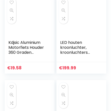
(kleur…
Kdjsic Aluminium
LED houten
Motorfiets Houder
kroonluchter,
360 Graden
kroonluchters
Draaibaar Stuur
verlichting
Fiets Telefoon
hedendaagse
Mount GPS Stand
eetkamer, voor
€
19.58
€
199.99
eetkamer, keuken,
ontbijtbar,
woonkamer…