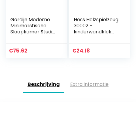
Gordijn Moderne
Hess Holzspielzeug
Minimalistische
30002 –
Slaapkamer Studie
kinderwandklok
Kinderkamer Erker
vlinders van hout,
Kamerhoge Raam
diameter 21 cm
Scandinavische
€
75.62
€
24.18
Persoonlijkheid
Frisse…
Beschrijving
Extra informatie