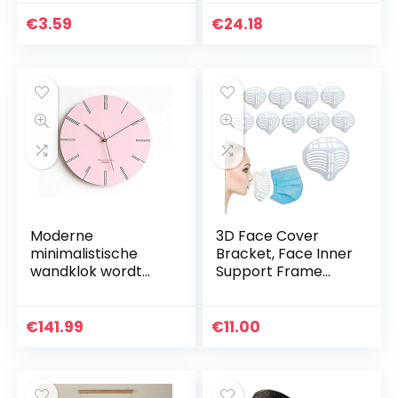
Extender Beha
diameter 21 cm
Extensie Voor
€
3.59
€
24.18
Vrouwen Dame
Moderne
3D Face Cover
minimalistische
Bracket, Face Inner
wandklok wordt
Support Frame
nog steeds
Lipstick Protector
gebruikt in de
Ideale Makeup
kinderkamer,
Saver Zachte
€
141.99
€
11.00
slaapkamer,
siliconen
keuken,
Herbruikbare…
schoolkantoor
(kleur…