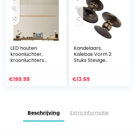
LED houten
Kandelaars,
kroonluchter,
Kalebas Vorm 2
kroonluchters
Stuks Stevige
verlichting
Kandelaar Ijzer
hedendaagse
Pijler Pijler
eetkamer, voor
Kaarshouder
€
199.99
€
13.69
eetkamer, keuken,
Simplistische Retro
ontbijtbar,
voor Bruiloft…
woonkamer…
Beschrijving
Extra informatie