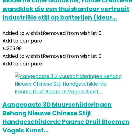
Moderne stille wandklok, ronde creatieve
wandklok die een thuiskantoor verfraait
Industriële stijl op batterijen (kleur…
Added to wishlist
Removed from wishlist
0
Add to compare
€
203.99
Added to wishlist
Removed from wishlist
0
Add to compare
Aangepaste 3D Muurschilderingen
Behang Nieuwe Chinese Stijl
Handgeschilderde Paarse Druif Bloemen
Vogels Kunst…