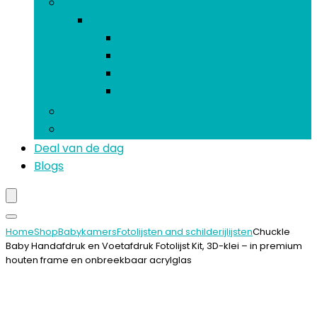
Spiegels
Spiegels
Badkamerspiegels
Spiegelsets
Tafelspiegels
Wandspiegels
Geldkisten
Memoborden
Deal van de dag
Blogs
Home
Shop
Babykamers
Fotolijsten and schilderijlijsten
Chuckle
Baby Handafdruk en Voetafdruk Fotolijst Kit, 3D-klei – in premium
houten frame en onbreekbaar acrylglas