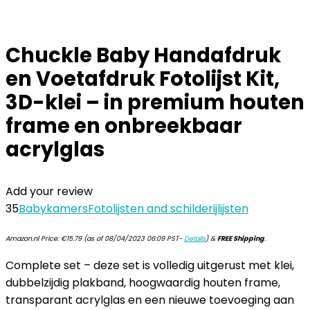
Chuckle Baby Handafdruk
en Voetafdruk Fotolijst Kit,
3D-klei – in premium houten
frame en onbreekbaar
acrylglas
Add your review
35
Babykamers
Fotolijsten and schilderijlijsten
Amazon.nl Price:
€
15.79
(as of 08/04/2023 06:09 PST-
Details
)
&
FREE Shipping
.
Complete set – deze set is volledig uitgerust met klei,
dubbelzijdig plakband, hoogwaardig houten frame,
transparant acrylglas en een nieuwe toevoeging aan