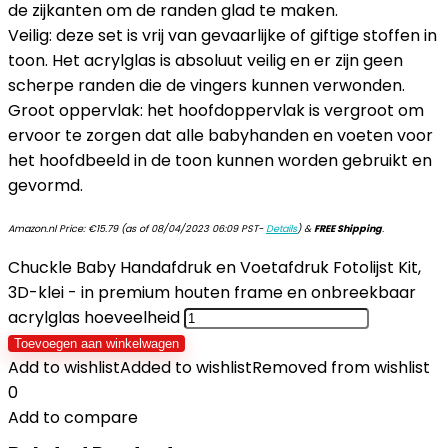
de zijkanten om de randen glad te maken.
Veilig: deze set is vrij van gevaarlijke of giftige stoffen in
toon. Het acrylglas is absoluut veilig en er zijn geen
scherpe randen die de vingers kunnen verwonden.
Groot oppervlak: het hoofdoppervlak is vergroot om
ervoor te zorgen dat alle babyhanden en voeten voor
het hoofdbeeld in de toon kunnen worden gebruikt en
gevormd.
Amazon.nl Price:
€
15.79
(as of 08/04/2023 06:09 PST-
Details
)
&
FREE Shipping
.
Chuckle Baby Handafdruk en Voetafdruk Fotolijst Kit,
3D-klei - in premium houten frame en onbreekbaar
acrylglas hoeveelheid
Toevoegen aan winkelwagen
Add to wishlist
Added to wishlist
Removed from wishlist
0
Add to compare