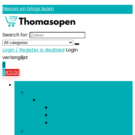
Nieuws en blogs lezen
Search for:
Login / Register is disabled
Login
verlanglijst
0
0
€
0.00
Bladeren door rubrieken
Babykamers
Babykamers
Babyklokken
Fotolijsten and schilderijlijsten
Muurdecoraties
Binnenfonteinen and accessoires