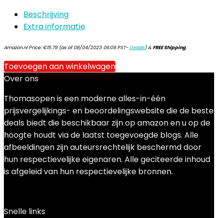
Beschrijving
Extra informatie
Amazon.nl Price:
€
15.79
(as of 08/04/2023 06:09 PST-
Details
)
&
FREE Shipping
.
Toevoegen aan winkelwagen
Over ons
Thomasopen is een moderne alles-in-één
prijsvergelijkings- en beoordelingswebsite die de beste
deals biedt die beschikbaar zijn op amazon en u op de
hoogte houdt via de laatst toegevoegde blogs. Alle
afbeeldingen zijn auteursrechtelijk beschermd door
hun respectievelijke eigenaren. Alle geciteerde inhoud
is afgeleid van hun respectievelijke bronnen.
Snelle links