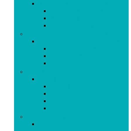
Binnenfonteinen and accessoires
Binnenfonteinaccessoires
Binnenfonteinen
Mist-/dampmachines
Gedroogde and geconserveerde flora
Gedroogde and geconserveerde flora
Geconserveerde bloemen
Gedroogde bloemen
Gedroogde planten
Meubelhoezen
Meubelhoezen
Eetstoelhoezen
Futonhoezen
Hoezensets
Sofahoezen
Seizoensdecoratie
Bomen