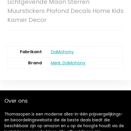
Lichtgevende Maan Sterren
Muurstickers Plafond Decals Home Kids
Kamer Decor
Fabrikant
‎DaMohony
Brand
Merk: DaMohony
Over ons
Thomasopen is een moderne alles-in-één prijsvergelijkings-
en beoordelingswebsite die de beste deals biedt die
beschikbaar zijn op amazon en u op de hoogte houdt via de