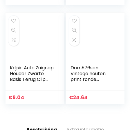
Lichtgevende Klok
Woonkamer
Decoratie…
Kdjsic Auto Zuignap
Dom576son
Houder Zwarte
Vintage houten
Basis Terug Clip
print ronde
voor Gar-min Nuvi
wandklok 10 inch
42 42LM 44 44LM
houten klok
52 52LM 54 54LM
boerderij
€
9.04
€
24.64
GPS Navigatie
wanddecoratie,
Siberische tijger
Felidae…
Beschrijving
Extra informatie