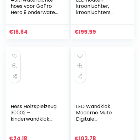
hoes voor GoPro
kroonluchter,
Hero 9 onderwater
kroonluchters
waterdichte
verlichting
beschermende
hedendaagse
behuizing Case
eetkamer, voor
€
16.64
€
199.99
voor GoPro 9
eetkamer, keuken,
actiecamera met…
ontbijtbar,
woonkamer…
Hess Holzspielzeug
LED Wandklok
30002 –
Moderne Mute
kinderwandklok
Digitale
vlinders van hout,
Temperatuur En
diameter 21 cm
Vochtigheid
Elektronische
€
24.18
€
103.78