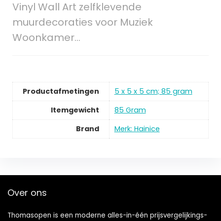
Vinyl Wall Art zelfklevende
muurdecoraties voor Muziek
Woonkamer…
Productafmetingen
‎5 x 5 x 5 cm; 85 gram
Itemgewicht
‎85 Gram
Brand
Merk: Hainice
Over ons
Thomasopen is een moderne alles-in-één prijsvergelijkings-