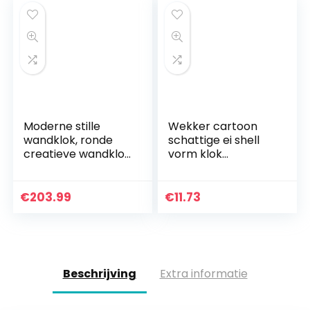
schoolkantoor
(kleur…
Moderne stille
Wekker cartoon
wandklok, ronde
schattige ei shell
creatieve wandklok
vorm klok
die een
creatieve
thuiskantoor
slaapkamer
verfraait Industriële
nachtkastje
€
203.99
€
11.73
stijl op batterijen
decoratie kinderen
(kleur…
gift _1 st (geel)
Beschrijving
Extra informatie