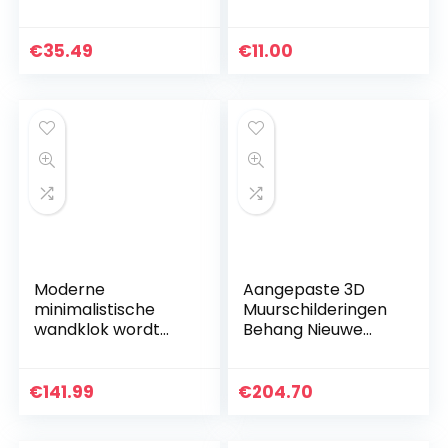
kinderen
Lipstick Protector
Ideale Makeup
Saver Zachte
€
35.49
€
11.00
siliconen
Herbruikbare…
Moderne
Aangepaste 3D
minimalistische
Muurschilderingen
wandklok wordt
Behang Nieuwe
nog steeds
Chinese Stijl
gebruikt in de
Handgeschilderde
kinderkamer,
Paarse Druif
€
141.99
€
204.70
slaapkamer,
Bloemen Vogels
keuken,
Kunst…