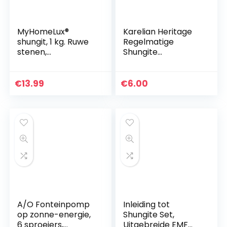
MyHomeLux®
Karelian Heritage
shungit, 1 kg. Ruwe
Regelmatige
stenen,
Shungite
waterstenen
waterstenen voor
zuivering en
ontgifting 0,39
€
13.99
€
6.00
lbs/180 gr zwart
A/O Fonteinpomp
Inleiding tot
op zonne-energie,
Shungite Set,
6 sproeiers,
Uitgebreide EMF