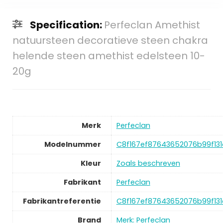
Specification:
Perfeclan Amethist
natuursteen decoratieve steen chakra
helende steen amethist edelsteen 10-
20g
Merk
‎Perfeclan
Modelnummer
‎C8f167ef87643652076b99f13
Kleur
‎Zoals beschreven
Fabrikant
‎Perfeclan
Fabrikantreferentie
‎C8f167ef87643652076b99f13
Brand
Merk: Perfeclan