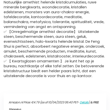
Natuurlijke amethist: helende kristalcumulaties, ruwe
minerale bergkwarts, woondecoratie, kristallen
edelstenen, monsters van aura-chakra-energie,
tafeldecoratie, kantoordecoratie, meditatie,
balanschakra, metafysica, tolerantie, spiritualiteit, vrede,
vermindering van angst en ontspanning.
✅ 【Onregelmatige amethist decoratie】 Uitstekende
steen, beschermende steen, aura steen, geluk,
evenwichtssteen, halo-kwarts helende kristal. De Feng
Shui is perfect, absorbeert negatieve energie, onderzoek,
amulet, beschermende producten, meditatie, kunst,
chakrawerk, edelstenen, kristalrooster, interieurdecoratie.
✅ 【 Kwartsglazen ornamenten 】 Je kunt het op je
bureau, nachtkastje of elke tafel zetten. De betoverende
kristalstructuur biedt een helder paars licht, dat een
uitstekende decoratie is voor thuis en op kantoor.
Amazon.nl Price:
€
4.79
(as of 10/04/2023 06:40 PST-
Details
)
&
FREE
Shipping
.