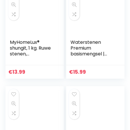
MyHomeLux®
Waterstenen
shungit, 1 kg. Ruwe
Premium
stenen,
basismengsel |
waterstenen
100% natuurlijke
ruwe stenen |
amethist +
€
13.99
€
15.99
bergkristal +
rozenkwarts | 1 kg