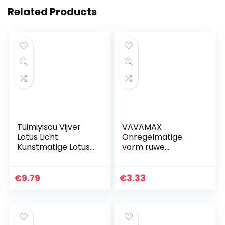
Related Products
Tuimiyisou Vijver
VAVAMAX
Lotus Licht
Onregelmatige
Kunstmatige Lotus
vorm ruwe
LED Zonnelamp
edelsteen Reiki
Zwembad
energie sieraden
Landschap
maken witte
€
9.79
€
3.33
Decoratie
seleniet toverstaf
Waterdicht Bloem
helende steen
Licht 28cm…
Crystal…