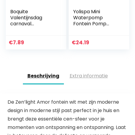
Boquite
Yolispa Mini
Valentijnsdag
Waterpomp
carnaval
Fontein Pomp
kristalsteen kwarts
Verstelbare Debiet
natuurlijke groene
Voor Vijver Fontein
fluoriet zeshoek zuil
Hydrocultuur
€
7.89
€
24.19
fluoriet energie
Systemen
Beschrijving
Extra informatie
De Zen’light Amor fontein wit met zijn moderne
design in moderne stijl past perfect in je huis en
brengt deze essentiële cen-sfeer voor je
momenten van ontspanning en ontspanning. Laat