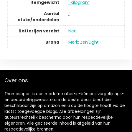
Itemgewicht
‎1 Kilogram
Aantal
‎1
stuks/onderdelen
Batterijen vereist
‎Nee
Brand
Merk: Zen'Light
Over ons
Thomasopen is een moderne alles-in-één prijsvergelijkings-
en beoordelingswebsite die de beste deals biedt die
beschikbaar zijn op amazon en u op de hoogte houdt via de
laatst toegevoegde blogs. Alle afbeeldingen zijn
auteursrechtelijk beschermd door hun respectievelijke
eigenaren. Alle geciteerde inhoud is afgeleid van hun
respectievelijke bronnen.