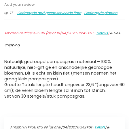
Add your review
17
Gedroogde and geconserveerde flora
Gedroogde planten
Amazon.nl Price:
€
15.99
(as of 10/04/2023 06:42 PST-
Details
)
&
FREE
Shipping
.
Natuurlijk gedroogd pampasgras materiaal – 100%
natuurlijke, niet-giftige en onschadelijke gedroogde
bloemen. Dit is echt en klein riet (mensen noemen het
graag klein pampasgras).
Grootte Totale lengte houdt ongeveer 23,6 “(ongeveer 60
cm); de veren bloem lengte zal 8 inch tot 12 inch.
Set van 30 stengels/stuk pampasgras.
Amazon.nl Price:
€
15.99
(as of 10/04/2023 06:42 PST-
Details
)
&