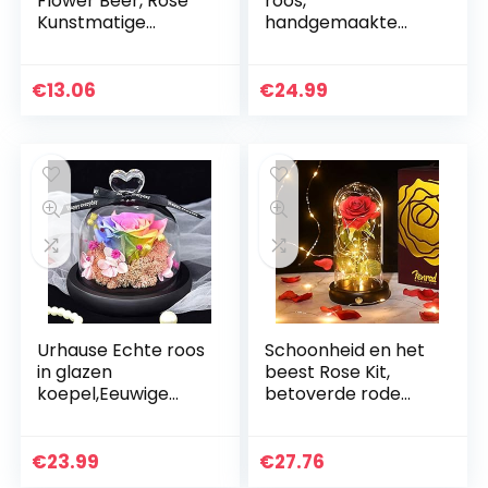
Flower Beer, Rose
roos,
Kunstmatige
handgemaakte
Romantische Beer
frisse bloem roos
Kunstmatige Bloem
met mooi creatief
Beer, Eeuwige
hartdesign een
€
13.06
€
24.99
Bloem Creatief
cadeau voor
Cadeau…
Valentijnsdag…
Urhause Echte roos
Schoonheid en het
in glazen
beest Rose Kit,
koepel,Eeuwige
betoverde rode
rozen
zijde roos voor altijd
bloemen,Handgem
bloem LED licht in
aakte
glazen koepel
€
23.99
€
27.76
geconserveerde
houten basis…