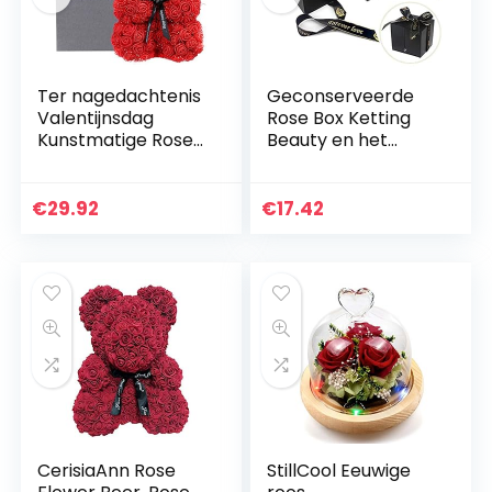
Ter nagedachtenis
Geconserveerde
Valentijnsdag
Rose Box Ketting
Kunstmatige Rose
Beauty en het
Teddy Beer Beer
Beest Rose
Beer Beer
Handgemaakte
Voorgoed Bloem
Geconserveerde
€
29.92
€
17.42
Teddy Beer
Rose Sieraden
Eeuwige Bloem…
Geschenkdoos
Nooit…
CerisiaAnn Rose
StillCool Eeuwige