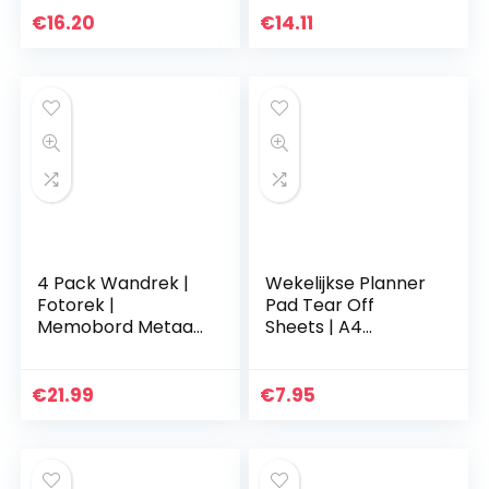
Menu Board,
€
16.20
€
14.11
Magnetische
Koelkast Krijtbord,
Winkellijst…
4 Pack Wandrek |
Wekelijkse Planner
Fotorek |
Pad Tear Off
Memobord Metaal
Sheets | A4
| Industrieel, Zwart
organizerblok van
& Magnetisch |
60 pagina’s om uw
Fotolijst | Voor
wekelijkse
€
21.99
€
7.95
Studentenkamer,
tijdschema te
Keuken…
plannen…