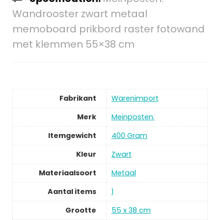
Wandrooster zwart metaal
memoboard prikbord raster fotowand
met klemmen 55×38 cm
Fabrikant
‎Warenimport
Merk
‎Meinposten.
Itemgewicht
‎400 Gram
Kleur
‎Zwart
Materiaalsoort
‎Metaal
Aantal items
‎1
Grootte
‎55 x 38 cm