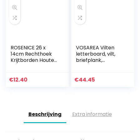
ROSENICE 26 x
VOSAREA Vilten
14cm Rechthoek
letterboard, vilt,
Krijtborden Houten
briefplank,
Opknoping
memobord, DHZ,
Berichtbord voor
berichtenbord,
Thuis Keuken
met standaard,
€
12.40
€
44.45
Supply
voor thuis, kantoor,
tafel…
Beschrijving
Extra informatie