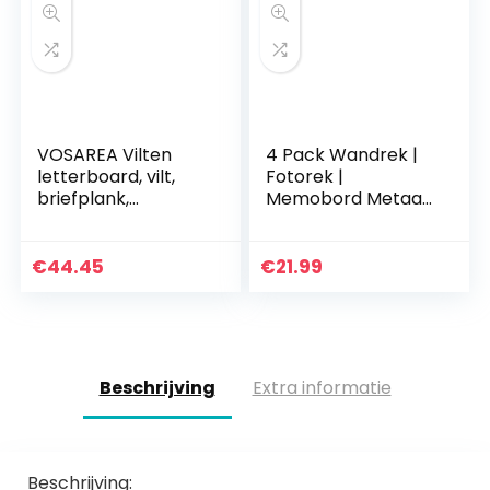
VOSAREA Vilten
4 Pack Wandrek |
letterboard, vilt,
Fotorek |
briefplank,
Memobord Metaal
memobord, DHZ,
| Industrieel, Zwart
berichtenbord,
& Magnetisch |
met standaard,
Fotolijst | Voor
€
44.45
€
21.99
voor thuis, kantoor,
Studentenkamer,
tafel…
Keuken…
Beschrijving
Extra informatie
Beschrijving: