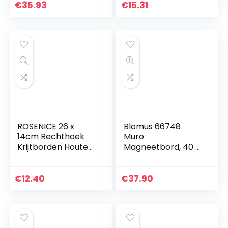
roosterrek,
€
35.93
€
15.31
fotowand
decoratie,
memobord,
hangende…
ROSENICE 26 x
Blomus 66748
14cm Rechthoek
Muro
Krijtborden Houten
Magneetbord, 40 X
Opknoping
50 cm
Berichtbord voor
Thuis Keuken
€
12.40
€
37.90
Supply