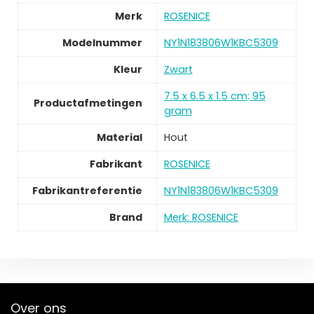
Merk
‎ROSENICE
Modelnummer
‎NY1N183806W1KBC5309
Kleur
‎Zwart
‎7.5 x 6.5 x 1.5 cm; 95
Productafmetingen
gram
Material
‎Hout
Fabrikant
‎ROSENICE
Fabrikantreferentie
‎NY1N183806W1KBC5309
Brand
Merk: ROSENICE
Over ons