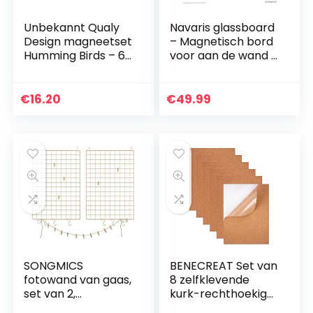
Unbekannt Qualy
Navaris glassboard
Design magneetset
– Magnetisch bord
Humming Birds – 6-
voor aan de wand –
delig
Memobord van
glas – 60 x 40 cm –
Magneetbord
€
16.20
€
49.99
inclusief
magneten…
SONGMICS
BENECREAT Set van
fotowand van gaas,
8 zelfklevende
set van 2,
kurk-rechthoekige
wanddecoratie,
isolerende