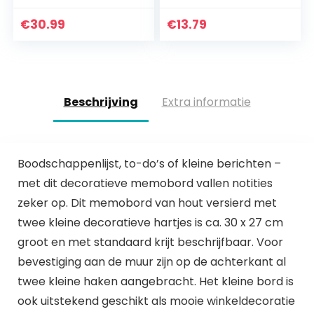
multifunctionele
kurkplaten voor
gaaswand,
vloeren, muren,
€
30.99
€
13.79
wandrooster, doe-
doe-het-zelf,
het-zelf, met S-
stansen…
haak…
Beschrijving
Extra informatie
Boodschappenlijst, to-do’s of kleine berichten –
met dit decoratieve memobord vallen notities
zeker op. Dit memobord van hout versierd met
twee kleine decoratieve hartjes is ca. 30 x 27 cm
groot en met standaard krijt beschrijfbaar. Voor
bevestiging aan de muur zijn op de achterkant al
twee kleine haken aangebracht. Het kleine bord is
ook uitstekend geschikt als mooie winkeldecoratie