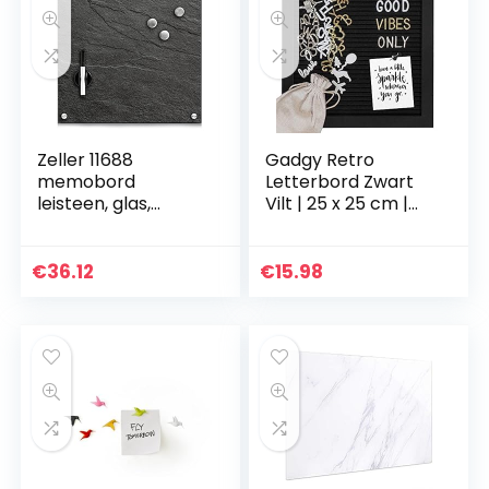
Zeller 11688
Gadgy Retro
memobord
Letterbord Zwart
leisteen, glas,
Vilt | 25 x 25 cm |
antraciet, ca. 40 x
MDF + Eiken frame
40 cm
| 510 letters | 100
Iconen | 4 Punaises
€
36.12
€
15.98
| Inclusief…