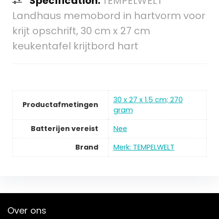
Specification:
TEMPELWELT
Landhaus memobord in hartvorm voor
krijt opschrift, 30 cm x 27 cm
keukentafel krijtbord hart
‎30 x 27 x 1.5 cm; 270
Productafmetingen
gram
Batterijen vereist
‎Nee
Brand
Merk: TEMPELWELT
Over ons