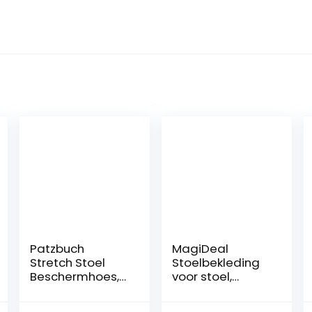
Patzbuch
MagiDeal
Stretch Stoel
Stoelbekleding
Beschermhoes,
voor stoel,
Moderne
schaal voor
Eenvoudige Stijl
barstoelen,