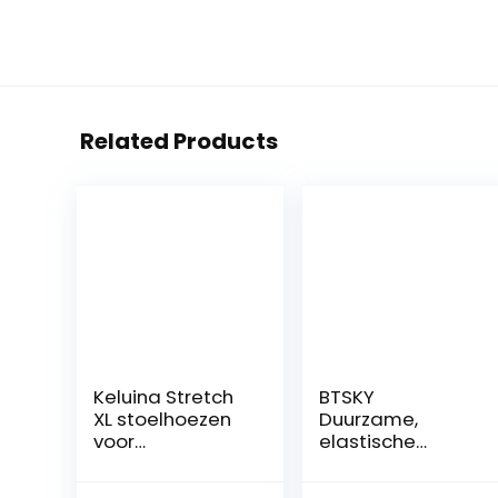
Related Products
Keluina Stretch
BTSKY
XL stoelhoezen
Duurzame,
voor
elastische
eetkamerstoele
stoelhoes voor
n, 2/4/6 stuks
bureaustoelen,