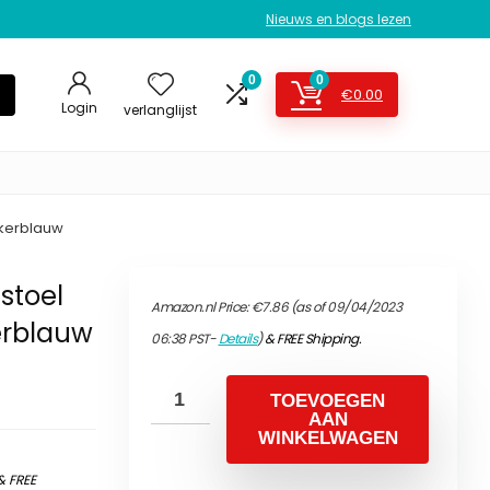
Nieuws en blogs lezen
0
0
€
0.00
Login
verlanglijst
nkerblauw
stoel
Amazon.nl Price:
€
7.86
(as of 09/04/2023
erblauw
06:38 PST-
Details
)
&
FREE Shipping
.
TOEVOEGEN
AAN
WINKELWAGEN
&
FREE