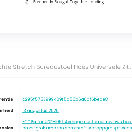
Frequently Bought Together Loading...
hte Stretch Bureaustoel Hoes Universele Zit
rentie
c295f5753999409f5d55b6a0df6bede8
arheid
13 augustus 2020
-* * Fix for UDP-1061. Average customer reviews has 
ensies
omni-grok.amazon.com-xref-src-appgroup-websi