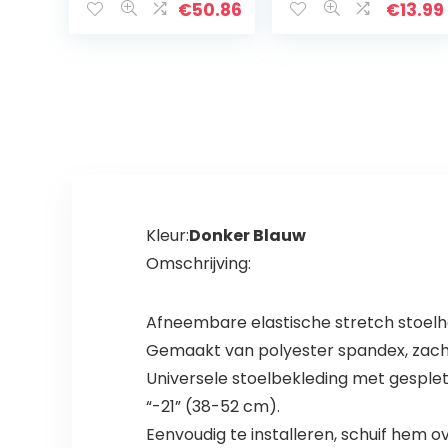
elastisch large
tweedelig
€
50.86
€
13.99
stoel hoes voor
design (stoel
eetkamer
niet inbegrepen)
bruiloft…
Kleur:
Donker Blauw
Omschrijving:
Afneembare elastische stretch stoelh
Gemaakt van polyester spandex, zach
Universele stoelbekleding met gesplet
“-21” (38-52 cm).
Eenvoudig te installeren, schuif hem o