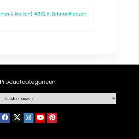
onen & keuken) #362 in Eetstoelhoezen
Productcategorieën