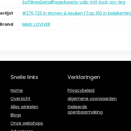
SoftlinesDetailPageAssets-udp-intl-lock-src-leg
erlijst
#276,723 in Wonen & keuken (Top 100 in bekijkenW
Brand
Merk: LOVIVER
Snelle links
Verklaringen
Home
Privacybeleid
Overzicht
algemene voorwaarden
Alles winkelen
Gelieerde
openbaarmaking
Blogs
Onze webshops