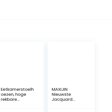
Eetkamerstoelh
MAXIJIN
oezen, hoge
Nieuwste
rekbare
Jacquard
verwijderbare,
Eetkamer Stoel
wasbare
Cover Stretch