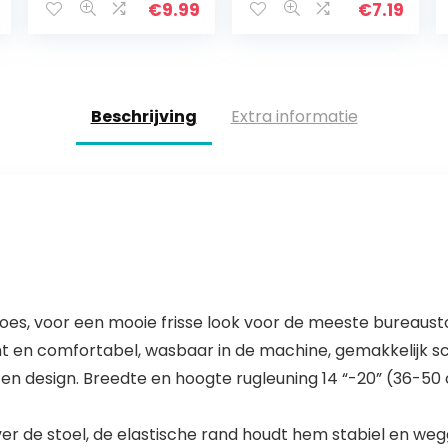
Home
korte
€
9.99
€
7.19
Stoelhoezen
achterbankhoez
Verwijderbare
en, bruiloften,
Stretch
feesten,
Slipcovers
ceremonies…
Keuken…
Beschrijving
Extra informatie
oes, voor een mooie frisse look voor de meeste bureaust
t en comfortabel, wasbaar in de machine, gemakkelijk s
en design. Breedte en hoogte rugleuning 14 “-20” (36-50 
ver de stoel, de elastische rand houdt hem stabiel en we