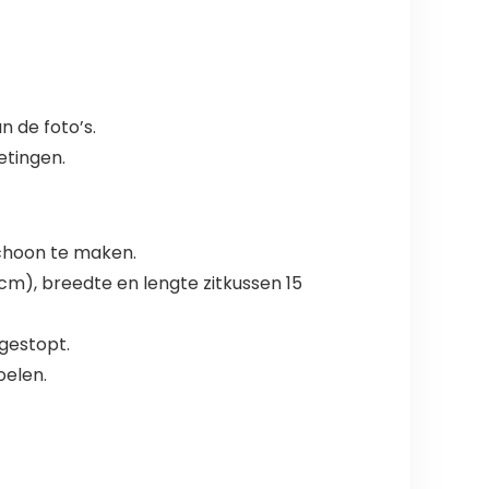
n de foto’s.
etingen.
choon te maken.
cm), breedte en lengte zitkussen 15
ggestopt.
oelen.