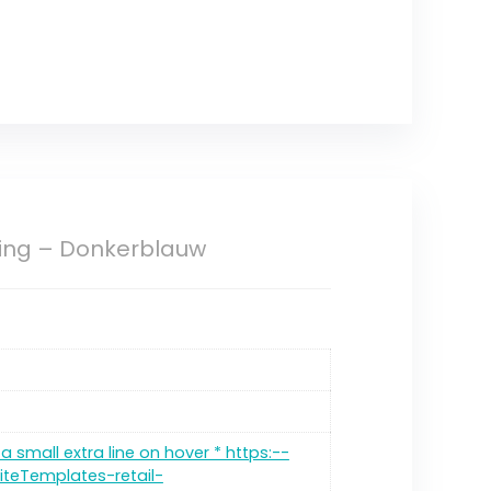
ting – Donkerblauw
a small extra line on hover * https:--
teTemplates-retail-