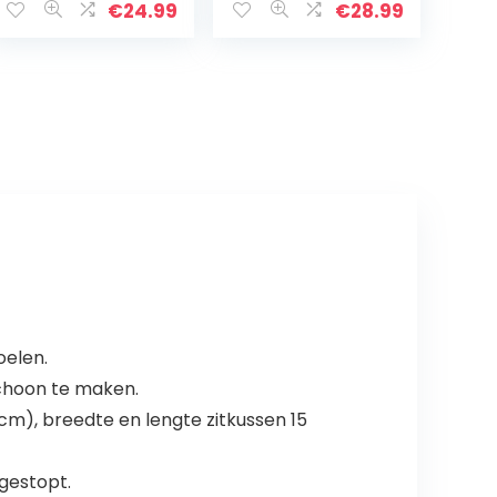
stoelbescherme
Eetkamerparson
€
24.99
€
28.99
r, hoes voor
s Stoel Slipcover
thuisfeest,
Verwijderbare
hotel…
Stoel Meubels…
oelen.
choon te maken.
cm), breedte en lengte zitkussen 15
ggestopt.