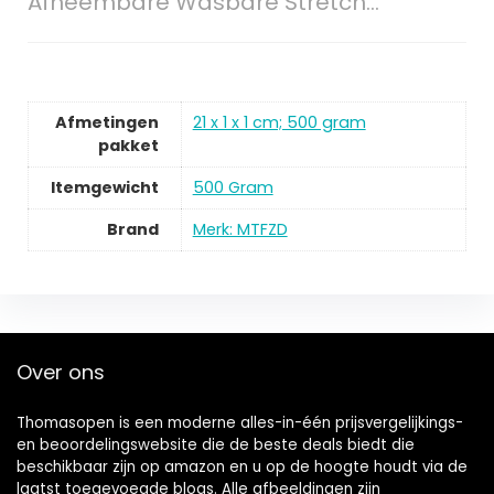
Afneembare Wasbare Stretch…
Afmetingen
‎21 x 1 x 1 cm; 500 gram
pakket
Itemgewicht
‎500 Gram
Brand
Merk: MTFZD
Over ons
Thomasopen is een moderne alles-in-één prijsvergelijkings-
en beoordelingswebsite die de beste deals biedt die
beschikbaar zijn op amazon en u op de hoogte houdt via de
laatst toegevoegde blogs. Alle afbeeldingen zijn