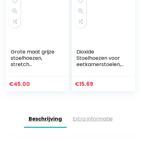
Grote maat grijze
Dioxide
stoelhoezen,
Stoelhoezen voor
stretch
eetkamerstoelen,
eetkamerstoelen
elastisch, wasbaar,
Slipcovers
afneembaar,
elastische
onderhoudsarm,
€
45.00
€
15.69
afneembare
roze
wasbare
stoelbeschermers
voor…
Beschrijving
Extra informatie