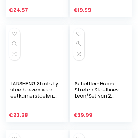
, Wasbare stof
stretch hoes van
eetkamerstoel
katoen, bi-
€
24.57
€
19.99
Slipcover voor
elastisch, Taupe
eetkamer…
bruin
LANSHENG Stretchy
Scheffler-Home
stoelhoezen voor
Stretch Stoelhoes
eetkamerstoelen,
Leon/Set van 2
Stretch Spandex
Elastische Suède
met elastische
Stoelhoes/Stoelbe
band stoelhoes,
kleding
€
23.68
€
29.99
Fluwelen grote…
Vrijdragende
Stoelen/Spanhoes…