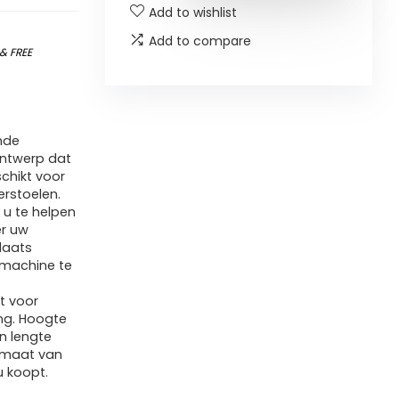
Add to wishlist
Add to compare
&
FREE
nde
 ontwerp dat
chikt voor
rstoelen.
u te helpen
er uw
laats
smachine te
t voor
ng. Hoogte
n lengte
e maat van
u koopt.