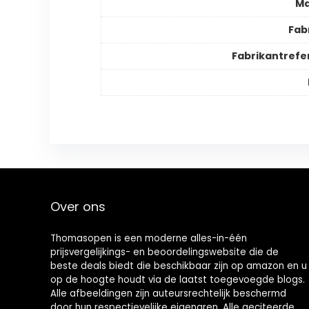
Ma
Fab
Fabrikantrefe
Over ons
Thomasopen is een moderne alles-in-één
prijsvergelijkings- en beoordelingswebsite die de
beste deals biedt die beschikbaar zijn op amazon en u
op de hoogte houdt via de laatst toegevoegde blogs.
Alle afbeeldingen zijn auteursrechtelijk beschermd
door hun respectievelijke eigenaren. Alle geciteerde