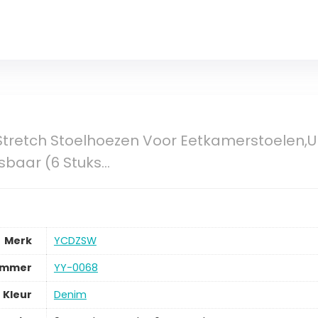
Stretch Stoelhoezen Voor Eetkamerstoelen,
baar (6 Stuks…
Merk
‎YCDZSW
ummer
‎YY-0068
Kleur
‎Denim