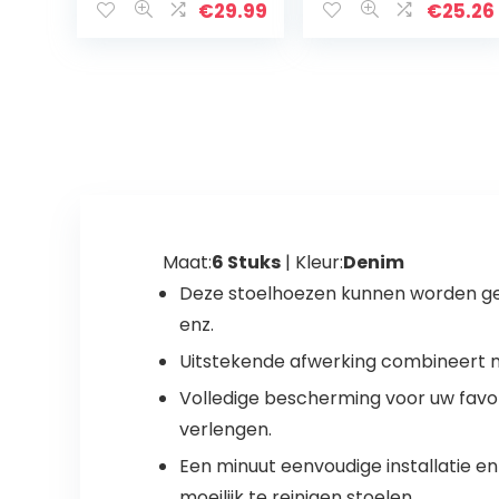
wasbaar,
elastische
€
29.99
€
25.26
modern, hoes
stoelhoezenset,
voor
zachte,
eetkamerstoel,
afneembare,
decoratieve
wasbare
hoes voor…
stoelhoezen…
Maat:
6 Stuks
| Kleur:
Denim
Deze stoelhoezen kunnen worden gebr
enz.
Uitstekende afwerking combineert m
Volledige bescherming voor uw favori
verlengen.
Een minuut eenvoudige installatie e
moeilijk te reinigen stoelen.