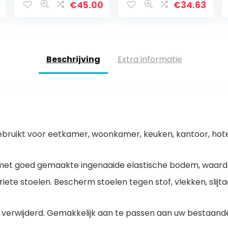
n Slipcovers
Seat Covers For
€
45.00
€
34.63
elastische
Dining Room
afneembare
Kitchen
wasbare
Wedding
stoelbescherme
Banquet Hotel…
rs voor…
Beschrijving
Extra informatie
uikt voor eetkamer, woonkamer, keuken, kantoor, hotel, 
et goed gemaakte ingenaaide elastische bodem, waardoo
ete stoelen. Bescherm stoelen tegen stof, vlekken, slijta
n verwijderd. Gemakkelijk aan te passen aan uw bestaan