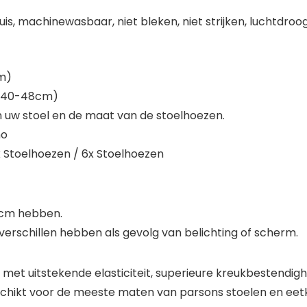
is, machinewasbaar, niet bleken, niet strijken, luchtdroo
cm)
 (40-48cm)
 uw stoel en de maat van de stoelhoezen.
no
 Stoelhoezen / 6x Stoelhoezen
3 cm hebben.
verschillen hebben als gevolg van belichting of scherm.
et uitstekende elasticiteit, superieure kreukbestendighe
eschikt voor de meeste maten van parsons stoelen en ee