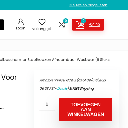
Nieuws en blogs lezen
0
0
€
0.00
Login
verlanglijst
Stoelbeschermer Stoelhoezen Afneembaar Wasbaar (6 Stuks…
 Voor
Amazon.nl Price:
€
39.31
(as of 09/04/2023
06:38 PST-
Details
)
&
FREE Shipping
.
…
TOEVOEGEN
AAN
WINKELWAGEN