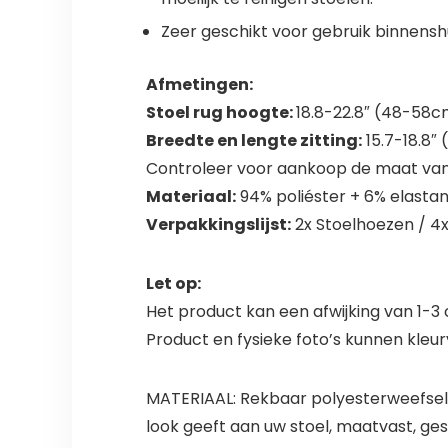
Zeer geschikt voor gebruik binnenshu
Afmetingen:
Stoel rug hoogte:
18.8-22.8″ (48-58
Breedte en lengte zitting:
15.7-18.8″
Controleer voor aankoop de maat van
Materiaal:
94% poliéster + 6% elasta
Verpakkingslijst:
2x Stoelhoezen / 4x
Let op:
Het product kan een afwijking van 1-
Product en fysieke foto’s kunnen kleur
MATERIAAL: Rekbaar polyesterweefsel m
look geeft aan uw stoel, maatvast, g