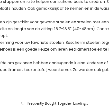
stappen om u te helpen een schone basis te creëren. Sc
 plaats houden. Ook gemakkelijk af te nemen en in de wa
 zijn geschikt voor gewone stoelen en stoelen met een
dte en lengte van de zitting: 15.7-18.8″ (40-48cm). Cont
opt.
ing voor uw favoriete stoelen. Bescherm stoelen tegen st
oelhoes is een goede keuze om leren eetkamerstoelen t
de om gezinnen hebben ondeugende kleine kinderen of 
, eetkamer, keukentafel, woonkamer. Ze worden ook gebrui
Frequently Bought Together Loading...