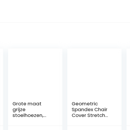
Grote maat
Geometric
grijze
Spandex Chair
stoelhoezen,
Cover Stretch
stretch
Elastic
eetkamerstoele
Slipcovers Chair