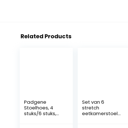
Related Products
Padgene
Set van 6
Stoelhoes, 4
stretch
stuks/6 stuks,
eetkamerstoelh
rekbaar,
oezen,
afneembaar,
universele