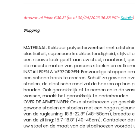
Amazon.nl Price:
€
39.31
(as of 09/04/2023 06:38 PST-
Details
)
Shipping
.
MATERIAAL: Rekbaar polyesterweefsel met uitsteke
elasticiteit, superieure kreukbestendigheid, stijlvol
een nieuwe look geeft aan uw stoel, maatvast, ges
de meeste maten van parsons stoelen en eetkame
INSTALLEREN & VERZORGEN: Eenvoudige stappen om 
een schone basis te creëren. Schuif ze gewoon ov
stoelen, de elastische rand zal de hoezen op hun p
houden. Ook gemakkelijk af te nemen en in de wa
wassen, maakt het gemakkelijk te onderhouden.
OVER DE AFMETINGEN: Onze stoelhoezen zijn geschik
gewone stoelen en stoelen met een hoge rugleuni
van de rugleuning: 18.8-22.8″ (48-58cm), breedte e
van de zitting: 15.7-18.8″ (40-48cm). Controleer d
uw stoel en de maat van de stoelhoezen voordat 