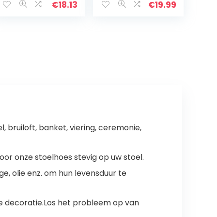
oranje, 24 x 30 x
stretch hoes van
€
18.13
€
19.99
6 cm, 2 stuks
katoen, bi-
elastisch, Taupe
bruin
bruiloft, banket, viering, ceremonie,
r onze stoelhoes stevig op uw stoel.
ge, olie enz. om hun levensduur te
de decoratie.Los het probleem op van