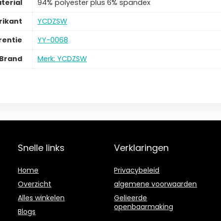
terial
‎94% polyester plus 6% spandex
rikant
‎YCDZSW
rentie
‎YY-0068
Brand
Merk: YCDZSW
Snelle links
Verklaringen
Home
Privacybeleid
Overzicht
algemene voorwaarden
Alles winkelen
Gelieerde
openbaarmaking
Blogs