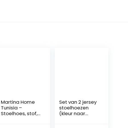
Martina Home
Set van 2 jersey
Tunisia –
stoelhoezen
Stoelhoes, stof,
(kleur naar
rugleuning
keuze),
stoelovertrek,
elastische uni