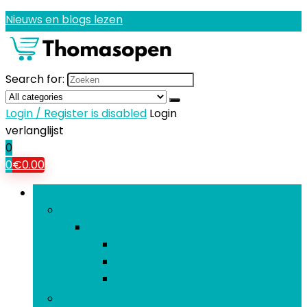
Nieuws en blogs lezen
Search for:
Login / Register is disabled
Login
verlanglijst
0
0
€
0.00
Bladeren door rubrieken
Babykamers
Babykamers
Babyklokken
Fotolijsten and schilderijlijsten
Muurdecoraties
Binnenfonteinen and accessoires