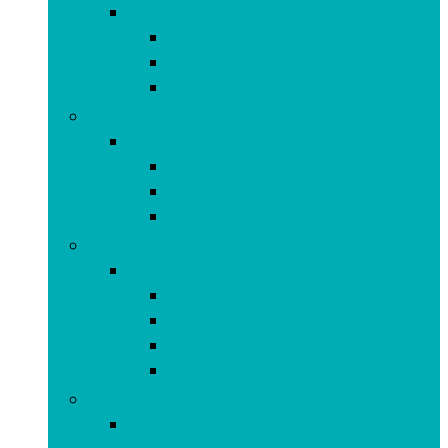
Binnenfonteinen and accessoires
Binnenfonteinaccessoires
Binnenfonteinen
Mist-/dampmachines
Gedroogde and geconserveerde flora
Gedroogde and geconserveerde flora
Geconserveerde bloemen
Gedroogde bloemen
Gedroogde planten
Meubelhoezen
Meubelhoezen
Eetstoelhoezen
Futonhoezen
Hoezensets
Sofahoezen
Seizoensdecoratie
Bomen