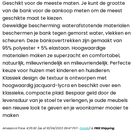
Geschikt voor de meeste maten. Je kunt de grootte
van de bank voor de aankoop meten om de meest
geschikte maat te kiezen.
Geweldige bescherming: waterafstotende materialen
beschermen je bank tegen gemorst water, vlekken en
scheuren. Deze bankovertrekken zijn gemaakt van
95% polyester + 5% elastaan. Hoogwaardige
materialen maken ze superzacht en comfortabel,
natuurlijk, milieuvriendelijk en milieuvriendelijk. Perfecte
keuze voor huizen met kinderen en huisdieren.
Klassiek design: de textuur is ontworpen met
hoogwaardig jacquard-lycra en beschikt over een
klassieke, compacte plaid. Bespaar geld door de
levensduur van je stoel te verlengen, je oude meubels
een nieuwe look te geven en je woonkamer mooier te
maken
Amazon.nl Price:
€
35.92
(as of 10/04/2023 06:47 PST-
Details
)
&
FREE Shipping
.