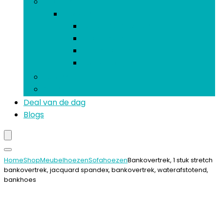
Spiegels
Spiegels
Badkamerspiegels
Spiegelsets
Tafelspiegels
Wandspiegels
Geldkisten
Memoborden
Deal van de dag
Blogs
Home
Shop
Meubelhoezen
Sofahoezen
Bankovertrek, 1 stuk stretch
bankovertrek, jacquard spandex, bankovertrek, waterafstotend,
bankhoes