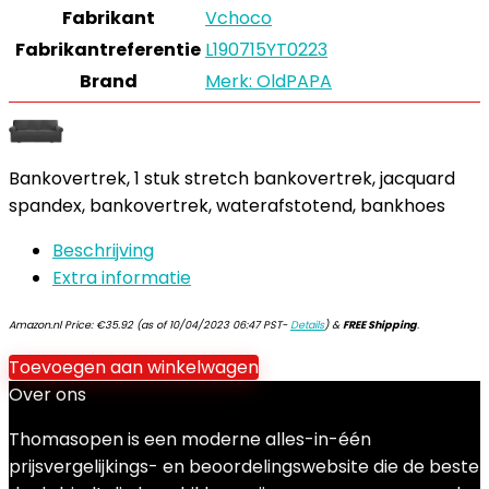
Fabrikant
‎Vchoco
Fabrikantreferentie
‎L190715YT0223
Brand
Merk: OldPAPA
Bankovertrek, 1 stuk stretch bankovertrek, jacquard
spandex, bankovertrek, waterafstotend, bankhoes
Beschrijving
Extra informatie
Amazon.nl Price:
€
35.92
(as of 10/04/2023 06:47 PST-
Details
)
&
FREE Shipping
.
Toevoegen aan winkelwagen
Over ons
Thomasopen is een moderne alles-in-één
prijsvergelijkings- en beoordelingswebsite die de beste