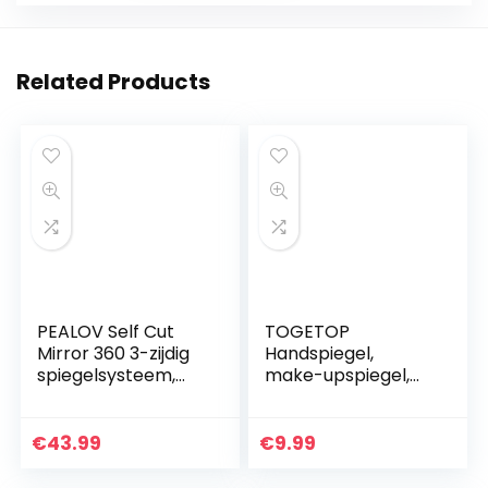
Related Products
PEALOV Self Cut
TOGETOP
Mirror 360 3-zijdig
Handspiegel,
spiegelsysteem,
make-upspiegel,
360 °
verlichte make-
kappersspiegel,
upspiegel met 5 x /
drie zijspiegels voor
1 x vergroting,
€
43.99
€
9.99
het zelf knippen
oplaadbare make-
van het…
upspiegel…