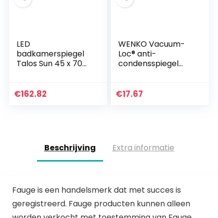
LED
WENKO Vacuum-
badkamerspiegel
Loc® anti-
Talos Sun 45 x 70
condensspiegel
cm – licht frame –
Quadro –
lichtkleur 4200K –
condensvrije
digitale klok –
douchespiegel,
€
162.82
€
17.67
modern design
scheerspiegel,
kunststof (ABS), 14
x 19,5 x 8…
Beschrijving
Extra informatie
Fauge is een handelsmerk dat met succes is
geregistreerd. Fauge producten kunnen alleen
worden verkocht met toestemming van Fauge.