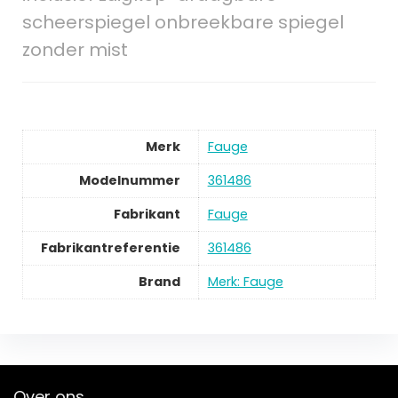
scheerspiegel onbreekbare spiegel
zonder mist
Merk
‎Fauge
Modelnummer
‎361486
Fabrikant
‎Fauge
Fabrikantreferentie
‎361486
Brand
Merk: Fauge
Over ons