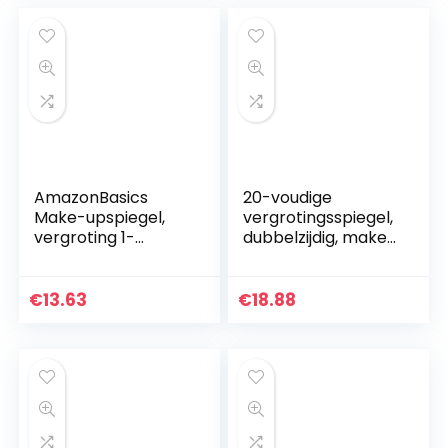
AmazonBasics
20-voudige
Make-upspiegel,
vergrotingsspiegel,
vergroting 1-
dubbelzijdig, make-
voudig/5-voudig,
upspiegel, 20 x / 1 x
goudkleurig.
vergroting, voor
hand/met
€
13.63
€
18.88
standaard, voor
het…