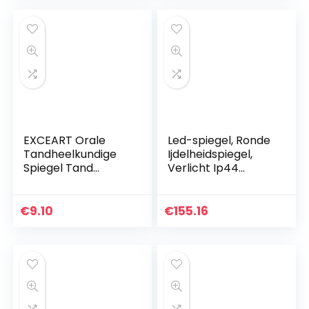
Netto Voor Auto
EXCEART Orale
Led-spiegel, Ronde
Tandheelkundige
Ijdelheidspiegel,
Spiegel Tand
Verlicht Ip44
Inspectiespiegel
Waterdichte
Plastic
Badkamer
Mondspiegel
Wandmontage
€
9.10
€
155.16
Tandarts
Spiegel, Zilver
Gereedschapsset
Aluminium Frame
Met Led-Licht…