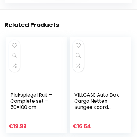
Related Products
Plakspiegel Ruit –
VILLCASE Auto Dak
Complete set –
Cargo Netten
50×100 cm
Bungee Koord
Mesh Organizer
Kofferbak Mesh
Dak Bagagedrager
€
19.99
€
16.64
Cargo Carrier