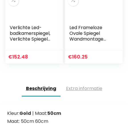
Verlichte Led-
Led Frameloze
badkamerspiegel,
Ovale Spiegel
Verlichte Spiegel
Wandmontage
Met Lichte
Spiegel, Badkamer
Aanraking
Spiegel Met Plank,
Waterdichte
Hangende
€
152.48
€
160.25
Wandgemonteerd
Ijdelheidspiegel,
e Vierkante
Voor De
Ijdelheid…
Badkamer…
Beschrijving
Extra informatie
Kleur:
Gold
| Maat:
50cm
Maat: 50cm 60cm