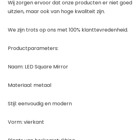
Wij zorgen ervoor dat onze producten er niet goed
uitzien, maar ook van hoge kwaliteit zijn.
We zijn trots op ons met 100% klanttevredenheid.
Productparameters:
Naam: LED Square Mirror
Materiaal: metaal
Stijl: eenvoudig en modern
Vorm: vierkant