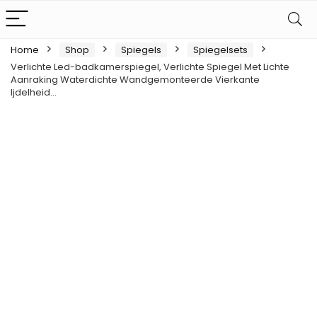
Home
Shop
Spiegels
Spiegelsets
Verlichte Led-badkamerspiegel, Verlichte Spiegel Met Lichte
Aanraking Waterdichte Wandgemonteerde Vierkante
Ijdelheid…