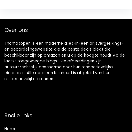
Over ons
Thomasopen is een moderne alles-in-één prijsvergelijkings-
en beoordelingswebsite die de beste deals biedt die
beschikbaar zijn op amazon en u op de hoogte houdt via de
laatst toegevoegde blogs. Alle afbeeldingen zijn
auteursrechtelijk beschermd door hun respectievelijke
eigenaren. Alle geciteerde inhoud is afgeleid van hun
respectievelijke bronnen.
Snelle links
Home