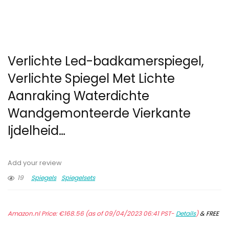
Verlichte Led-badkamerspiegel,
Verlichte Spiegel Met Lichte
Aanraking Waterdichte
Wandgemonteerde Vierkante
Ijdelheid…
Add your review
19
Spiegels
Spiegelsets
Amazon.nl Price:
€
168.56
(as of 09/04/2023 06:41 PST-
Details
)
&
FREE