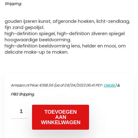
Shipping
.
gouden ijzeren kunst, afgeronde hoeken, licht-zendlaag,
fijn zand gepolijst.
high-definition spiegel, high-definition zilveren spiegel
hoogwaardige beeldvorming.
high-definition beeldvorming lens, helder en mooi, om
delicate make-up te maken.
Amazon.nl Price:
€
168.56
(as of 09/04/2023 06:41 PST-
Details
)
&
FREE Shipping
.
TOEVOEGEN
AAN
WINKELWAGEN