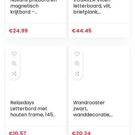
magnetisch
letterboard, vilt,
krijtbord –
briefplank,
Memobord voor
memobord, DHZ,
aan de muur –
berichtenbord,
Wandbord 60 x 45
met standaard,
€
24.99
€
44.45
cm – Inclusief
voor thuis, kantoor,
krijtmarker…
tafel…
Relaxdays
Wandrooster
Letterbord met
zwart,
houten frame, 145
wanddecoratie,
letters, cijfers en
multifunctionele
speciale tekens,
rasterwand, doe-
groefbord om te
het-zelf ijzeren
€
10.57
€
20.24