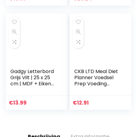
steken, 30 x 30 cm…
rooster voor
fotowand,
decoratie…
Gadgy Letterbord
CKB LTD Meal Diet
Grijs Vilt | 25 x 25
Planner Voedsel
cm | MDF + Eiken
Prep Voeding
frame | 510 letters |
Fitness
100 Iconen | 4
Magnetische
Punaises | Inclusief…
Koelkast Board Met
€
13.99
€
12.91
Marker Pen A3
Droog Veeg
Magneet…
Beschrijving
Extra informatie