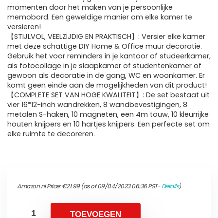
momenten door het maken van je persoonlijke
memobord. Een geweldige manier om elke kamer te
versieren!
【STIJLVOL, VEELZIJDIG EN PRAKTISCH】: Versier elke kamer
met deze schattige DIY Home & Office muur decoratie.
Gebruik het voor reminders in je kantoor of studeerkamer,
als fotocollage in je slaapkamer of studentenkamer of
gewoon als decoratie in de gang, WC en woonkamer. Er
komt geen einde aan de mogelijkheden van dit product!
【COMPLETE SET VAN HOGE KWALITEIT】: De set bestaat uit
vier 16*12-inch wandrekken, 8 wandbevestigingen, 8
metalen S-haken, 10 magneten, een 4m touw, 10 kleurrijke
houten knijpers en 10 hartjes knijpers. Een perfecte set om
elke ruimte te decoreren.
Amazon.nl Price:
€
21.99
(as of 09/04/2023 06:36 PST-
Details
)
TOEVOEGEN