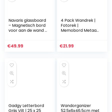
Navaris glassboard
4 Pack Wandrek |
– Magnetisch bord
Fotorek |
voor aan de wand –
Memobord Metaal
Memobord van
| Industrieel, Zwart
glas – 60 x 40 cm –
& Magnetisch |
Magneetbord
Fotolijst | Voor
€
49.99
€
21.99
inclusief
Studentenkamer,
magneten…
Keuken…
Gadgy Letterbord
Wandorganizer
Grijs Vilt | 25 x 25
52.5x6x46.5cm met