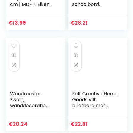
cm | MDF + Eiken
schoolbord,
frame | 510 letters |
planken en
100 Iconen | 4
metalen haken,
Punaises | Inclusief…
wandplank,
€
13.99
€
28.21
wandbord
Wandrooster
Felt Creative Home
zwart,
Goods Vilt
wanddecoratie,
briefbord met
multifunctionele
rustieke witte
rasterwand, doe-
houten boerderij
het-zelf ijzeren
vintage frame en
€
20.24
€
22.81
rooster voor
standaard