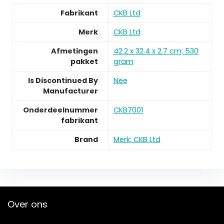
Fabrikant
‎CKB Ltd
Merk
‎CKB Ltd
Afmetingen
‎42.2 x 32.4 x 2.7 cm; 530
pakket
gram
Is Discontinued By
‎Nee
Manufacturer
Onderdeelnummer
‎CKB7001
fabrikant
Brand
Merk: CKB Ltd
Over ons