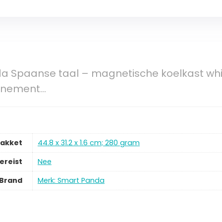
a Spaanse taal – magnetische koelkast whi
enement…
pakket
‎44.8 x 31.2 x 1.6 cm; 280 gram
ereist
‎Nee
Brand
Merk: Smart Panda