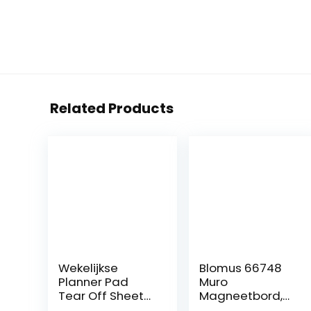
Related Products
Wekelijkse
Blomus 66748
Planner Pad
Muro
Tear Off Sheets |
Magneetbord,
A4 organizerblok
40 X 50 cm