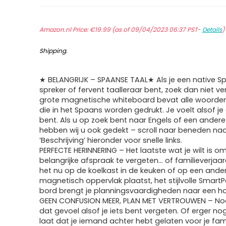
Amazon.nl Price:
€
19.99
(as of 09/04/2023 06:37 PST-
Details
Shipping
.
★ BELANGRIJK – SPAANSE TAAL★ Als je een native 
spreker of fervent taalleraar bent, zoek dan niet ve
grote magnetische whiteboard bevat alle woorden
die in het Spaans worden gedrukt. Je voelt alsof je 
bent. Als u op zoek bent naar Engels of een andere 
hebben wij u ook gedekt – scroll naar beneden naa
‘Beschrijving’ hieronder voor snelle links.
PERFECTE HERINNERING – Het laatste wat je wilt is o
belangrijke afspraak te vergeten… of familieverjaar
het nu op de koelkast in de keuken of op een ande
magnetisch oppervlak plaatst, het stijlvolle Smart
bord brengt je planningsvaardigheden naar een ho
GEEN CONFUSION MEER, PLAN MET VERTROUWEN – No
dat gevoel alsof je iets bent vergeten. Of erger nog
laat dat je iemand achter hebt gelaten voor je fam