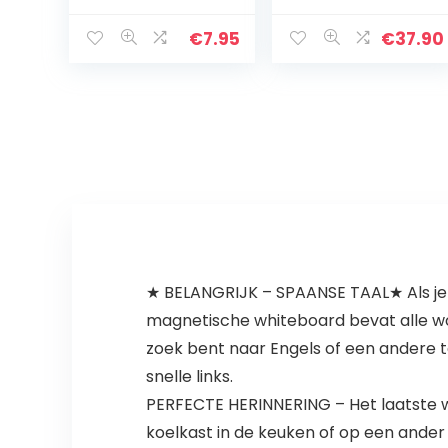
van 60 pagina’s
om uw
€
7.95
€
37.90
wekelijkse
tijdschema te
plannen…
★ BELANGRIJK – SPAANSE TAAL★ Als je e
magnetische whiteboard bevat alle woor
zoek bent naar Engels of een andere ta
snelle links.
PERFECTE HERINNERING – Het laatste wat
koelkast in de keuken of op een ander