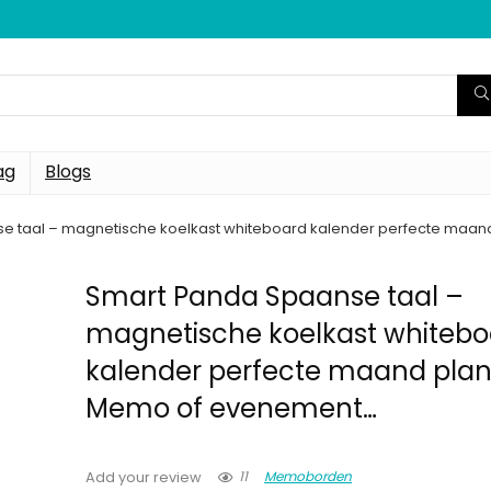
ag
Blogs
e taal – magnetische koelkast whiteboard kalender perfecte maa
Smart Panda Spaanse taal –
magnetische koelkast whitebo
kalender perfecte maand plan
Memo of evenement…
11
Memoborden
Add your review