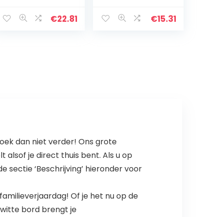
houten boerderij
vintage frame
€
22.81
€
15.31
en standaard
verwisselbare…
oek dan niet verder! Ons grote
lsof je direct thuis bent. Als u op
e sectie ‘Beschrijving’ hieronder voor
familieverjaardag! Of je het nu op de
witte bord brengt je