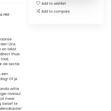
Add to wishlist
Add to compare
)
&
FREE
Spaanse
rder! Ons
 en tekst
direct thuis
taal,
r de sectie
m een
dag! Of je
r
Panda witte
ger niveau!
oit meer
, besef te
ilievakantie!