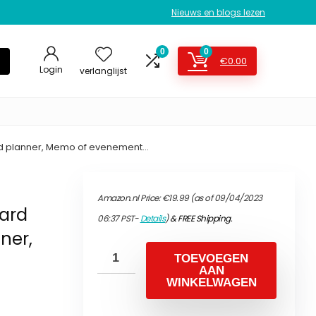
Nieuws en blogs lezen
0
0
€
0.00
Login
verlanglijst
nd planner, Memo of evenement…
Amazon.nl Price:
€
19.99
(as of 09/04/2023
ard
06:37 PST-
Details
)
&
FREE Shipping
.
ner,
TOEVOEGEN
AAN
WINKELWAGEN