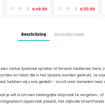
de wand –
multifunctionele
Memobord van
gaaswand,
€
49.99
€
30.99
glas – 60 x 40
wandrooster,
cm –
doe-het-zelf,
Magneetbord
met S-haak…
inclusief
magneten…
Beschrijving
Extra informatie
en native Spaanse spreker of fervent taalleraar bent, z
den en tekst die in het Spaans worden gedrukt. Je voelt a
al, hebben wij u ook gedekt – scroll naar beneden naar d
 je wilt is om een belangrijke afspraak te vergeten… of 
 magnetisch oppervlak plaatst, het stijlvolle SmartPanda 