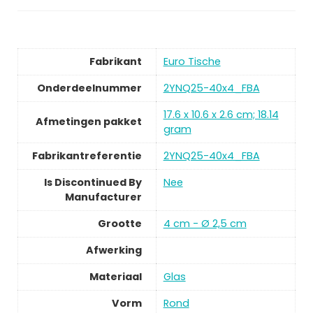
Fabrikant
‎Euro Tische
Onderdeelnummer
‎2YNQ25-40x4_FBA
‎17.6 x 10.6 x 2.6 cm; 18.14
Afmetingen pakket
gram
Fabrikantreferentie
‎2YNQ25-40x4_FBA
Is Discontinued By
‎Nee
Manufacturer
Grootte
‎4 cm - Ø 2,5 cm
Afwerking
Materiaal
‎Glas
Vorm
‎Rond