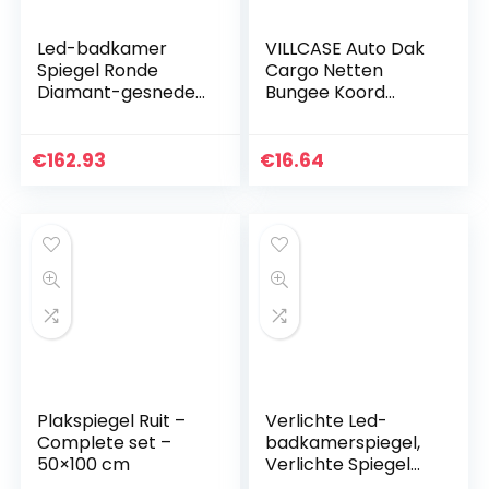
Led-badkamer
VILLCASE Auto Dak
Spiegel Ronde
Cargo Netten
Diamant-gesneden
Bungee Koord
Frameloze Ijdelheid
Mesh Organizer
Spiegel
Kofferbak Mesh
Wandmontage
Dak Bagagedrager
€
162.93
€
16.64
Make-up
Cargo Carrier
Spiegelemperatuur
Netto Voor Auto
Zonder…
Plakspiegel Ruit –
Verlichte Led-
Complete set –
badkamerspiegel,
50×100 cm
Verlichte Spiegel
Met Lichte