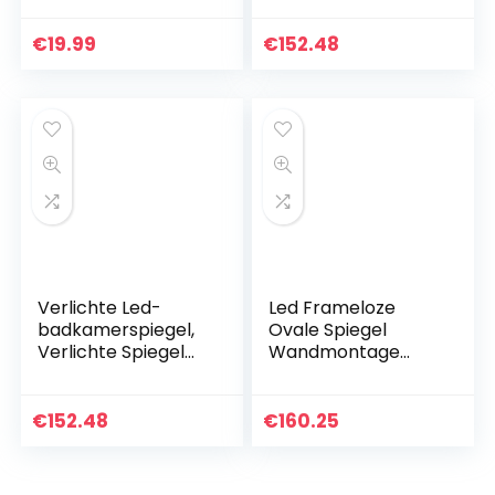
Aanraking
Waterdichte
€
19.99
€
152.48
Wandgemonteerd
e Vierkante
Ijdelheid…
Verlichte Led-
Led Frameloze
badkamerspiegel,
Ovale Spiegel
Verlichte Spiegel
Wandmontage
Met Lichte
Spiegel, Badkamer
Aanraking
Spiegel Met Plank,
Waterdichte
Hangende
€
152.48
€
160.25
Wandgemonteerd
Ijdelheidspiegel,
e Vierkante
Voor De
Ijdelheid…
Badkamer…