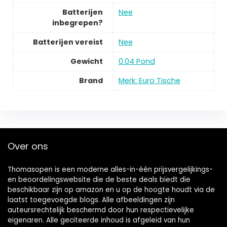
Batterijen
‎Nee
inbegrepen?
Batterijen vereist
‎Nee
Gewicht
‎0.04 Pond
Brand
Merk: Euro Tische
Over ons
Thomasopen is een moderne alles-in-één prijsvergelijkings-
en beoordelingswebsite die de beste deals biedt die
beschikbaar zijn op amazon en u op de hoogte houdt via de
laatst toegevoegde blogs. Alle afbeeldingen zijn
auteursrechtelijk beschermd door hun respectievelijke
eigenaren. Alle geciteerde inhoud is afgeleid van hun