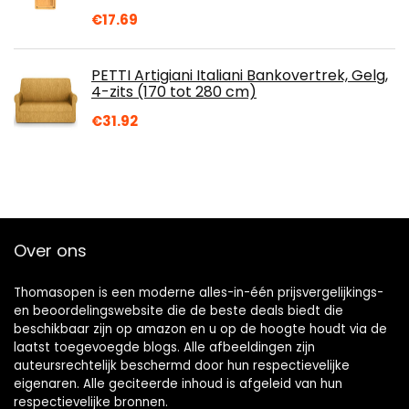
€
17.69
PETTI Artigiani Italiani Bankovertrek, Gelg,
4-zits (170 tot 280 cm)
€
31.92
Over ons
Thomasopen is een moderne alles-in-één prijsvergelijkings-
en beoordelingswebsite die de beste deals biedt die
beschikbaar zijn op amazon en u op de hoogte houdt via de
laatst toegevoegde blogs. Alle afbeeldingen zijn
auteursrechtelijk beschermd door hun respectievelijke
eigenaren. Alle geciteerde inhoud is afgeleid van hun
respectievelijke bronnen.