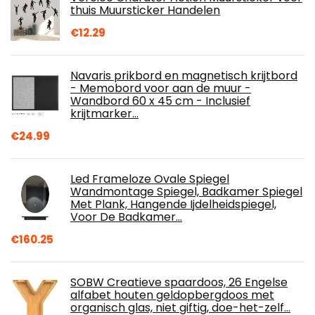
thuis Muursticker Handelen
€
12.29
Navaris prikbord en magnetisch krijtbord
- Memobord voor aan de muur -
Wandbord 60 x 45 cm - Inclusief
krijtmarker…
€
24.99
Led Frameloze Ovale Spiegel
Wandmontage Spiegel, Badkamer Spiegel
Met Plank, Hangende Ijdelheidspiegel,
Voor De Badkamer…
€
160.25
SOBW Creatieve spaardoos, 26 Engelse
alfabet houten geldopbergdoos met
organisch glas, niet giftig, doe-het-zelf…